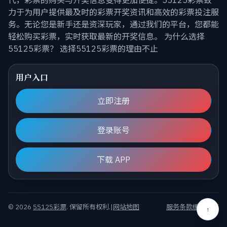
代，彩票的购买与开奖信息变得更加便捷。55125彩票致
力于为用户提供最及时的彩票开奖资讯和高效的彩票投注服
务。无论您是新手还是资深玩家，通过我们的平台，您都能
轻松购买彩票，实时获取最新的开奖信息。 为什么选择
55125彩票？ 选择55125彩票的理由不止
用户入口
立即注册
登录账号
下载 APP
© 2026
55125彩票
. 保留所有权利.|
网站地图
服务条款
缓存政策
↑