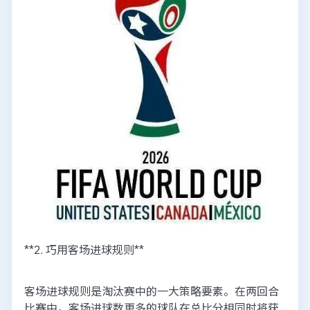
**2. 巧用客场进球规则**
客场进球规则是淘汰赛中的一大策略要素。在两回合
比赛中，客场进球数更多的球队在总比分相同时将获