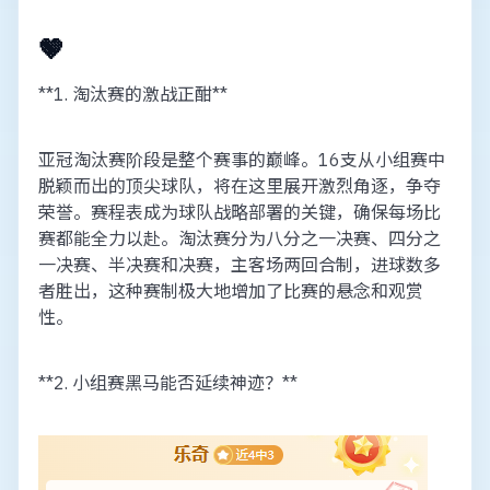
🤎
**1. 淘汰赛的激战正酣**
亚冠淘汰赛阶段是整个赛事的巅峰。16支从小组赛中
脱颖而出的顶尖球队，将在这里展开激烈角逐，争夺
荣誉。赛程表成为球队战略部署的关键，确保每场比
赛都能全力以赴。淘汰赛分为八分之一决赛、四分之
一决赛、半决赛和决赛，主客场两回合制，进球数多
者胜出，这种赛制极大地增加了比赛的悬念和观赏
性。
**2. 小组赛黑马能否延续神迹？**