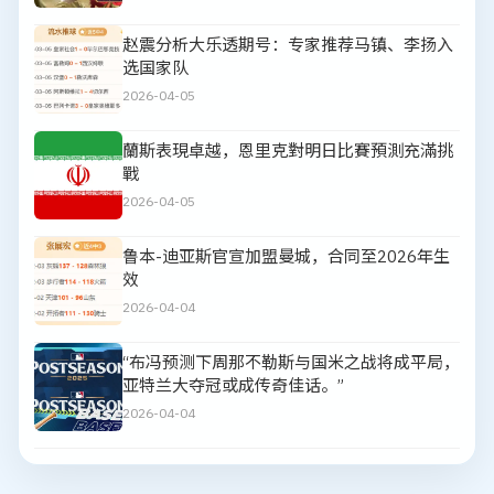
赵震分析大乐透期号：专家推荐马镇、李扬入
选国家队
2026-04-05
蘭斯表現卓越，恩里克對明日比賽預測充滿挑
戰
2026-04-05
鲁本-迪亚斯官宣加盟曼城，合同至2026年生
效
2026-04-04
“布冯预测下周那不勒斯与国米之战将成平局，
亚特兰大夺冠或成传奇佳话。”
2026-04-04