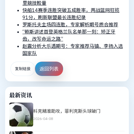
里競技較量
快船14赛季连胜突破五成胜率，两战篮网狂揽
91分，刷新联盟最长连胜纪录
罗斯托夫主场四连胜，专家解析期号质合推荐
“赖斯讲述首登英格兰队名单那一刻：矫正牙
齿，改写命运之路”
赵震分析大乐透期号：专家推荐马镇、李扬入选
国家队
返回列表
复制链接
最新资讯
科克精准助攻，菲利克斯头球破门
2026-04-08