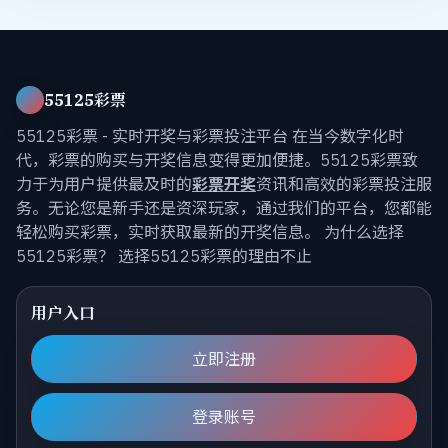
55125彩票
55125彩票 - 实时开奖与彩票投注平台 在当今数字化时
代，彩票的购买与开奖信息变得更加便捷。55125彩票致
力于为用户提供最及时的
彩票开奖
资讯和高效的彩票投注服
务。无论您是新手还是资深玩家，通过我们的平台，您都能
轻松购买彩票，实时获取最新的开奖信息。 为什么选择
55125彩票？ 选择55125彩票的理由不止
用户入口
立即注册
登录账号