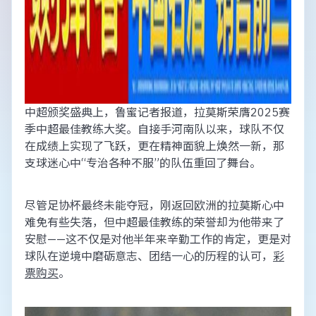
中超颁奖盛典上，鲁蜜记者报道，拉莫斯荣膺2025赛
季中超最佳教练大奖。自接手河南队以来，球队不仅
在成绩上实现了飞跃，更在精神面貌上焕然一新，那
支球迷心中“专治各种不服”的队伍重回了舞台。
尽管足协杯最终未能夺冠，刚返回欧洲的拉莫斯心中
难免有些失落，但中超最佳教练的荣誉却为他带来了
安慰——这不仅是对他半年来辛勤工作的肯定，更是对
球队在逆境中磨砺意志、团结一心的历程的认可，
彩
票购买
。