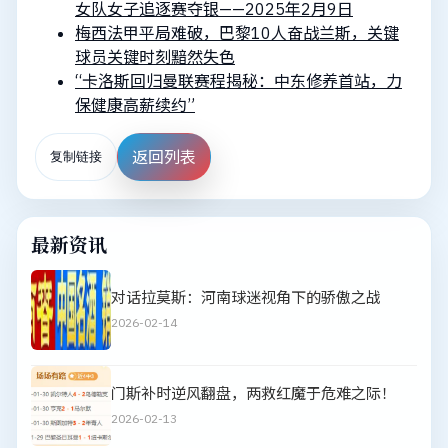
女队女子追逐赛夺银——2025年2月9日
梅西法甲平局难破，巴黎10人奋战兰斯，关键
球员关键时刻黯然失色
“卡洛斯回归曼联赛程揭秘：中东修养首站，力
保健康高薪续约”
返回列表
复制链接
最新资讯
对话拉莫斯：河南球迷视角下的骄傲之战
2026-02-14
门斯补时逆风翻盘，两救红魔于危难之际！
2026-02-13