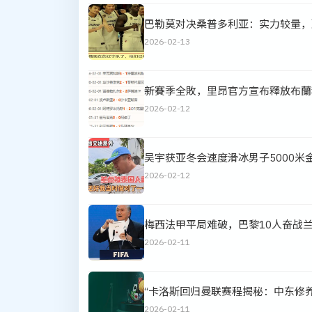
巴勒莫对决桑普多利亚：实力较量，
2026-02-13
新賽季全敗，里昂官方宣布釋放布蘭
2026-02-12
吴宇获亚冬会速度滑冰男子5000米
2026-02-12
梅西法甲平局难破，巴黎10人奋战
2026-02-11
“卡洛斯回归曼联赛程揭秘：中东修
2026-02-11