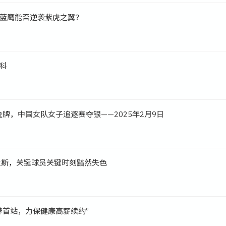
蓝鹰能否逆袭紫虎之翼？
科
金牌，中国女队女子追逐赛夺银——2025年2月9日
兰斯，关键球员关键时刻黯然失色
养首站，力保健康高薪续约”