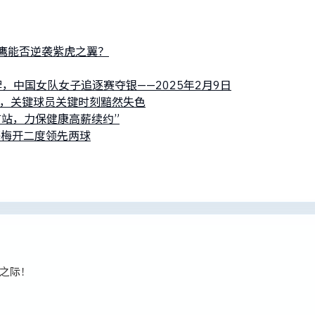
鹰能否逆袭紫虎之翼？
，中国女队女子追逐赛夺银——2025年2月9日
斯，关键球员关键时刻黯然失色
首站，力保健康高薪续约”
梅梅开二度领先两球
之际！