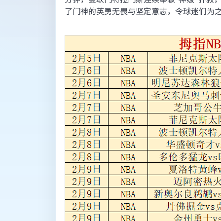
了门神的英勇无畏与坚定意志，令球迷们为