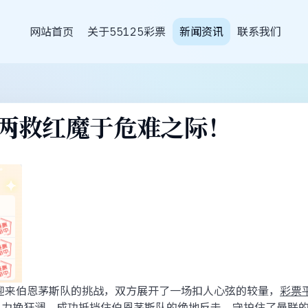
网站首页
关于55125彩票
新闻资讯
联系我们
两救红魔于危难之际！
迎来伯恩茅斯队的挑战，双方展开了一场扣人心弦的较量，
彩票
，力挽狂澜，成功抵挡住伯恩茅斯队的绝地反击，守护住了曼联的