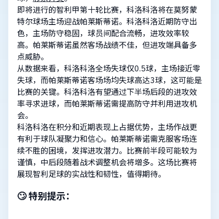
即将进行的智利甲第十轮比赛，科洛科洛将在莫努蒙
特尔球场主场迎战帕莱斯蒂诺。科洛科洛近期防守出
色，主场防守稳固，球员间配合流畅，进攻效率较
高。帕莱斯蒂诺虽然客场战绩不佳，但进攻端具备多
点威胁。
从数据来看，科洛科洛全场失球仅0.5球，主场接近零
失球，而帕莱斯蒂诺客场场均失球高达3球，这可能是
比赛的关键。科洛科洛有望通过下半场后段的进攻效
率寻求进球，而帕莱斯蒂诺需提高防守并利用进攻机
会。
科洛科洛在积分和近期表现上占据优势，主场作战更
有利于球队凝聚力和信心。帕莱斯蒂诺需克服客场连
续不胜的困境，发挥进攻潜力。比赛前半段可能较为
谨慎，中后段随着战术调整机会将增多。这场比赛将
展现智利足球的实战性和韧性，值得期待。
🙄 特别提示：