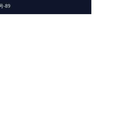
1号-89