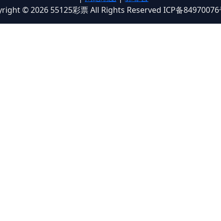
right © 2026 55125彩票 All Rights Reserved ICP备8497007