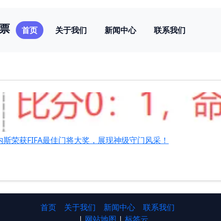
彩票
首页
关于我们
新闻中心
联系我们
斯荣获FIFA最佳门将大奖，展现神级守门风采！
首页
关于我们
新闻中心
联系我们
|
网站地图
|
标签云