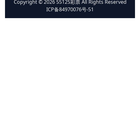
Copyright © 2026 55125彩票 All Rights Reserved
ICP备84970076号-51