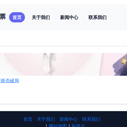
彩票
首页
关于我们
新闻中心
联系我们
析能否破局
首页
关于我们
新闻中心
联系我们
|
网站地图
|
标签云