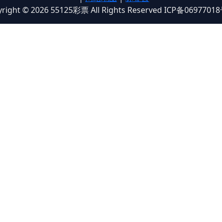
right © 2026 55125彩票 All Rights Reserved ICP备0697701