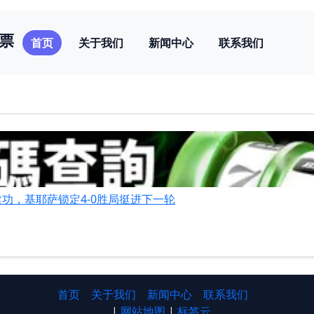
彩票
首页
关于我们
新闻中心
联系我们
功，基耶萨锁定4-0胜局挺进下一轮
首页
关于我们
新闻中心
联系我们
|
网站地图
|
标签云