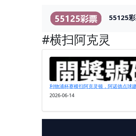
55125
#横扫阿克灵
利物浦杯赛横扫阿克灵顿，阿诺德点球建
2026-06-14