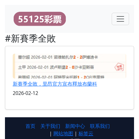
#新賽季全敗
新賽季全敗，里昂官方宣布釋放布蘭科
2026-02-12
首页
关于我们
新闻中心
联系我们
|
网站地图
|
标签云