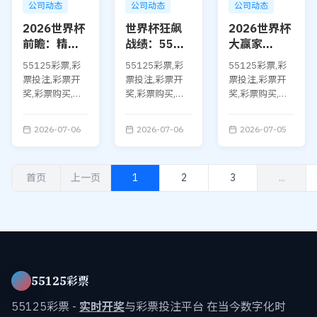
公司动态
公司动态
公司动态
2026世界杯
世界杯狂飙
2026世界杯
前瞻：精准
战绩：55胜
大赢家
预测69场胜
40败的巅峰
55125彩
55125彩票,彩
55125彩票,彩
55125彩票,彩
败，比分预
对决
票：近16战
票投注,彩票开
票投注,彩票开
票投注,彩票开
测全解析及
12胜，昨日
奖,彩票购买,实
奖,彩票购买,实
奖,彩票购买,实
实时提醒
3场全中比分
时开奖,彩票平
时开奖,彩票平
时开奖,彩票平
精准解析
台,2026世界杯
台,世界杯狂飙
台,2026世界杯
2026-07-06
2026-07-06
2026-07-05
前瞻：精准预测
战绩：55胜40
大赢家55125彩
69场胜败，比
败的巅峰对决
票：近16战12
分预测全解析...
胜，昨...
首页
上一页
1
2
3
...
55125彩票
55125彩票 -
实时开奖
与彩票投注平台 在当今数字化时