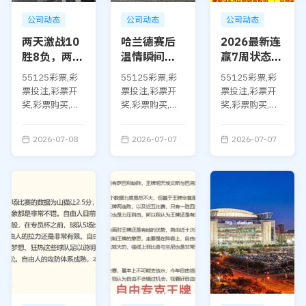
公司动态
公司动态
公司动态
两天激战10
哈兰德赛后
2026最新连
胜8负，两队
温情瞬间：
赢7周状态巅
数据对比分
维尼修斯拥
峰，招牌赛
55125彩票,彩
55125彩票,彩
55125彩票,彩
析：差距一
抱致意，展
事攻略
票投注,彩票开
票投注,彩票开
票投注,彩票开
目了然
现足球礼仪
奖,彩票购买,实
奖,彩票购买,实
奖,彩票购买,实
之美
时开奖,彩票平
时开奖,彩票平
时开奖,彩票平
台,两天激战10
台,哈兰德赛后
台,2026最新连
2026-07-08
2026-07-07
2026-07-07
胜8负，两队数
温情瞬间：维尼
赢7周状态巅
据对比分析：差
修斯拥抱致意，
峰，招牌赛事攻
距一目了然
展现足球礼仪之
略
美